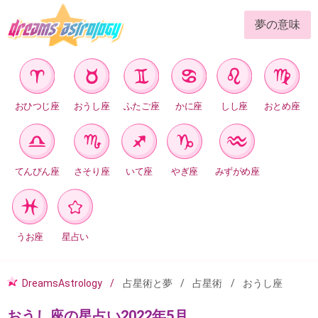
夢の意味
おひつじ座
おうし座
ふたご座
かに座
しし座
おとめ座
てんびん座
さそり座
いて座
やぎ座
みずがめ座
うお座
星占い
DreamsAstrology
占星術と夢
占星術
おうし座
おうし座の星占い2022年5月