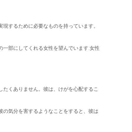
実現するために必要なものを持っています。
の一部にしてくれる女性を望んでいます.女性
したくありません。彼は、けがを心配するこ
彼の気分を害するようなことをすると、彼は