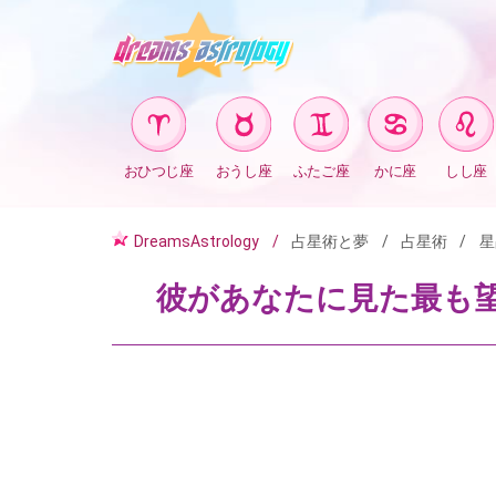
おひつじ座
おうし座
ふたご座
かに座
しし座
DreamsAstrology
占星術と夢
占星術
星
彼があなたに見た最も望