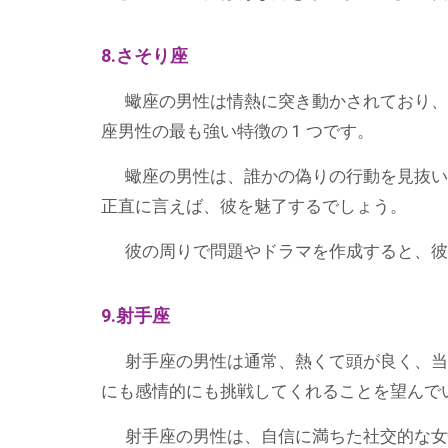
8.さそり座
蠍座の男性は情熱に突き動かされており、
座男性の最も強い特徴の 1 つです。
蠍座の男性は、誰かの偽りの行動を見抜い
正直に言えば、彼を魅了するでしょう。
彼の周りで問題やドラマを作成すると、彼
9.射手座
射手座の男性は通常、熱くて頭が良く、当
にも感情的にも挑戦してくれることを望んで
射手座の男性は、自信に満ちた社交的な女