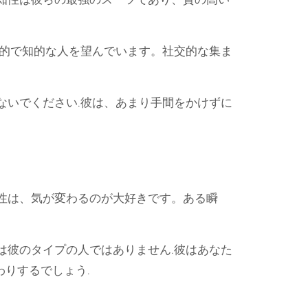
理的で知的な人を望んでいます。社交的な集ま
ないでください.彼は、あまり手間をかけずに
性は、気が変わるのが大好きです。ある瞬
は彼のタイプの人ではありません.彼はあなた
りするでしょう.