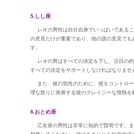
5.しし座
レオの男性は自分自身でいっぱいであるこ
の意見だけが重要であり、他の誰の意見でも
す。
レオの男はすべての決定を下し、注目の的
すべての決定をサポートしなければなりません
また、彼の気性のために、彼をコントロー
理な怒りに発展する彼のクレイジーな情熱を
6.おとめ座
乙女座の男性は非常に知的で賢明です。ま