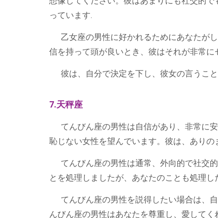
想像してください。彼はあまりにも社交的で
っています.
乙女座の男性に好かれるためにあなたがし
信を持って頭が良いとき、彼はそれが非常に
彼は、自分で決定を下し、彼女の言うこと
7.天秤座
てんびん座の男性は自信があり、非常に安
恥じない女性を望んでいます。彼は、ありの
てんびん座の男性は通常、外向的で社交的
とを処理しましたが、あなたのことも処理した
てんびん座の男性を説得したい場合は、自
んびん座の男性はあなたを尊重し、愛してく