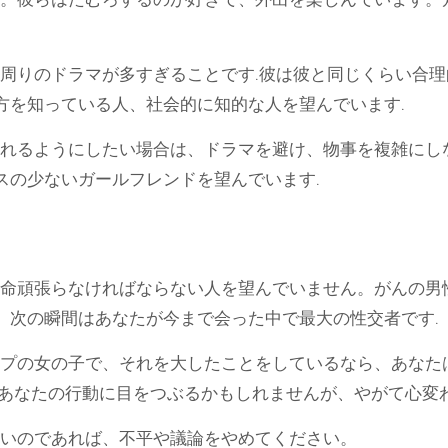
。
周りのドラマが多すぎることです.彼は彼と同じくらい合
方を知っている人、社会的に知的な人を望んでいます.
れるようにしたい場合は、ドラマを避け、物事を複雑にし
スの少ないガールフレンドを望んでいます.
命頑張らなければならない人を望んでいません。がんの男
、次の瞬間はあなたが今まで会った中で最大の性交者です.
プの女の子で、それを大したことをしているなら、あなた
あなたの行動に目をつぶるかもしれませんが、やがて心変わ
いのであれば、不平や議論をやめてください。