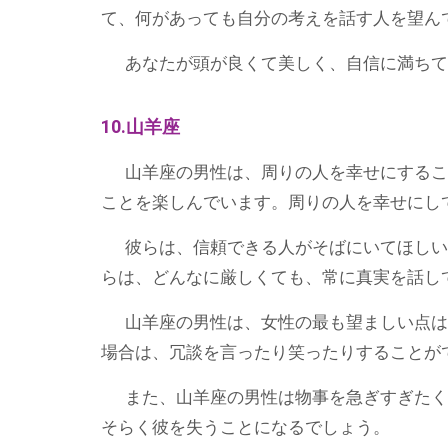
て、何があっても自分の考えを話す人を望んで
あなたが頭が良くて美しく、自信に満ちて
10.山羊座
山羊座の男性は、周りの人を幸せにするこ
ことを楽しんでいます。周りの人を幸せにし
彼らは、信頼できる人がそばにいてほしい
らは、どんなに厳しくても、常に真実を話し
山羊座の男性は、女性の最も望ましい点は
場合は、冗談を言ったり笑ったりすることが
また、山羊座の男性は物事を急ぎすぎたく
そらく彼を失うことになるでしょう。