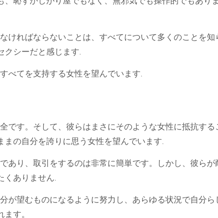
も、恥ずかしがり屋でもなく、無邪気でも操作的でもあり
なければならないことは、すべてについて多くのことを知
セクシーだと感じます.
すべてを支持する女性を望んでいます.
全です。そして、彼らはまさにそのような女性に抵抗する
ままの自分を誇りに思う女性を望んでいます.
であり、取引をするのは非常に簡単です。しかし、彼らが
くありません.
分が望むものになるように努力し、あらゆる状況で自分ら
れます。