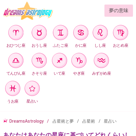
夢の意味
おひつじ座
おうし座
ふたご座
かに座
しし座
おとめ座
てんびん座
さそり座
いて座
やぎ座
みずがめ座
うお座
星占い
DreamsAstrology
占星術と夢
占星術
星占い
あなたはあなたの星座に基づいてどれくらいし