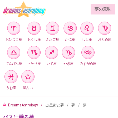
夢の意味
おひつじ座
おうし座
ふたご座
かに座
しし座
おとめ座
てんびん座
さそり座
いて座
やぎ座
みずがめ座
うお座
星占い
DreamsAstrology
占星術と夢
夢
夢
バスに乗る夢