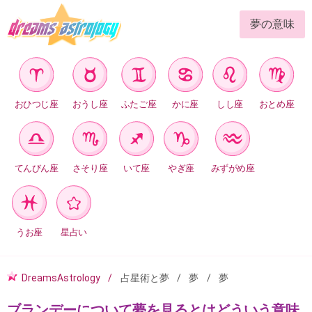
夢の意味
おひつじ座
おうし座
ふたご座
かに座
しし座
おとめ座
てんびん座
さそり座
いて座
やぎ座
みずがめ座
うお座
星占い
DreamsAstrology
占星術と夢
夢
夢
ブランデーについて夢を見るとはどういう意味