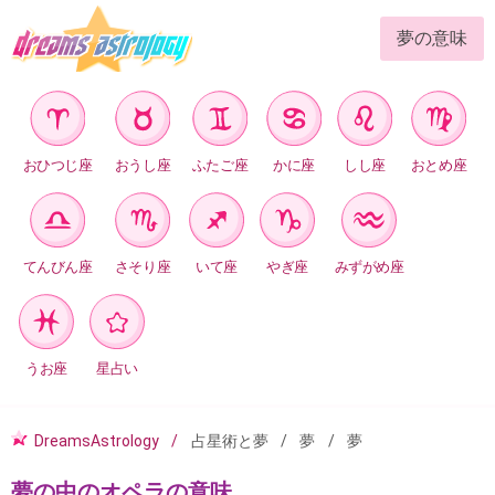
夢の意味
おひつじ座
おうし座
ふたご座
かに座
しし座
おとめ座
てんびん座
さそり座
いて座
やぎ座
みずがめ座
うお座
星占い
DreamsAstrology
占星術と夢
夢
夢
夢の中のオペラの意味