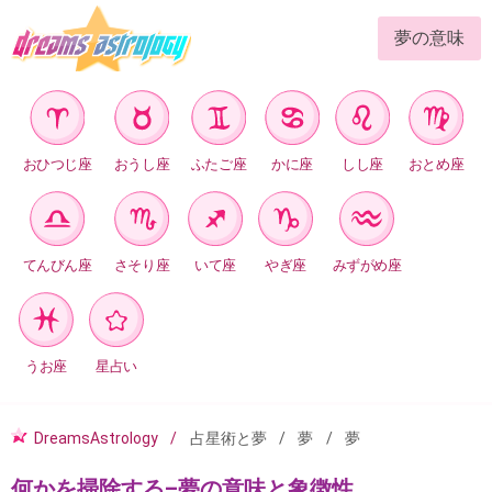
夢の意味
おひつじ座
おうし座
ふたご座
かに座
しし座
おとめ座
てんびん座
さそり座
いて座
やぎ座
みずがめ座
うお座
星占い
DreamsAstrology
占星術と夢
夢
夢
何かを掃除する–夢の意味と象徴性